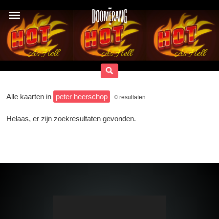
Alle kaarten in
peter heerschop
0
resultaten
Helaas, er zijn zoekresultaten gevonden.