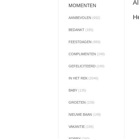
Al
MOMENTEN
He
AANBEVOLEN
(692)
BEDANKT
(185)
FEESTDAGEN
(889)
COMPLIMENTEN
(249)
GEFELICITEERD
(240)
IN HET REK
(2046)
BABY
(135)
GROETEN
(239)
NIEUWE BAAN
(149)
VAKANTIE
(196)
SORRY
(240)