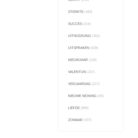
STERKTE
(483)
SUCCES
(216)
UITNODIGING
(361)
UITSPRAKEN
(639)
NIEUWJAAR
(128)
VALENTIJN
(237)
VERJAARDAG
(217)
NIEUWE WONING
(65)
LIEFDE
(889)
ZOMAAR
(437)