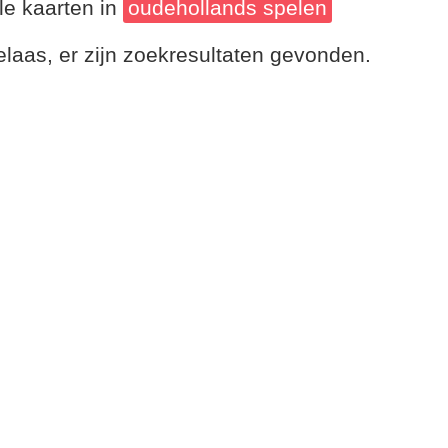
le kaarten in
oudehollands spelen
laas, er zijn zoekresultaten gevonden.