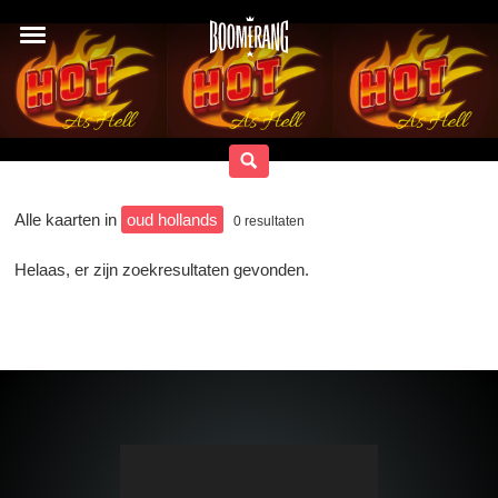
Alle kaarten in
oud hollands
0
resultaten
Helaas, er zijn zoekresultaten gevonden.