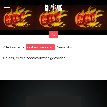
Alle kaarten in
oud en nieuw tag
0
resultaten
Helaas, er zijn zoekresultaten gevonden.