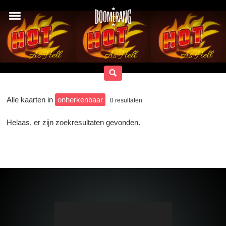
Alle kaarten in
onherkenbaar
0
resultaten
Helaas, er zijn zoekresultaten gevonden.