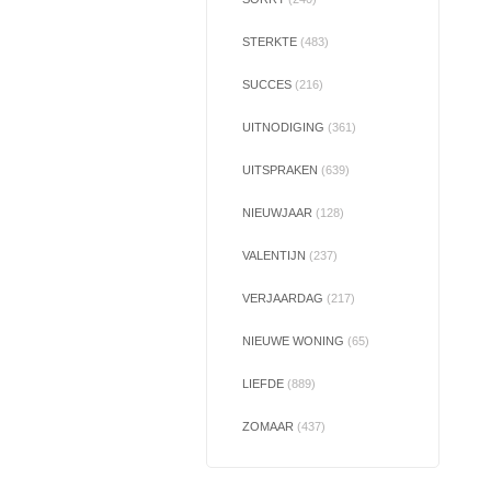
STERKTE
(483)
SUCCES
(216)
UITNODIGING
(361)
UITSPRAKEN
(639)
NIEUWJAAR
(128)
VALENTIJN
(237)
VERJAARDAG
(217)
NIEUWE WONING
(65)
LIEFDE
(889)
ZOMAAR
(437)