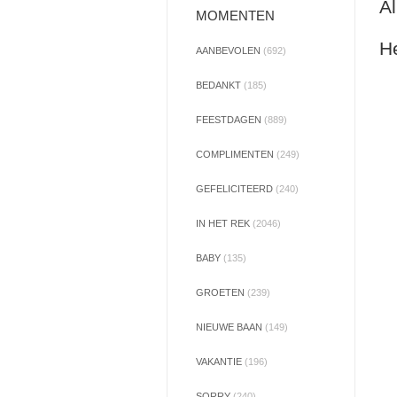
Al
MOMENTEN
He
AANBEVOLEN
(692)
BEDANKT
(185)
FEESTDAGEN
(889)
COMPLIMENTEN
(249)
GEFELICITEERD
(240)
IN HET REK
(2046)
BABY
(135)
GROETEN
(239)
NIEUWE BAAN
(149)
VAKANTIE
(196)
SORRY
(240)