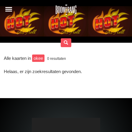
Alle kaarten in
okee
0
resultaten
Helaas, er zijn zoekresultaten gevonden.