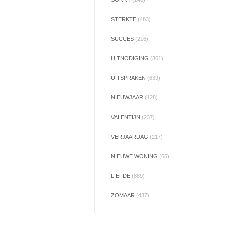
STERKTE
(483)
SUCCES
(216)
UITNODIGING
(361)
UITSPRAKEN
(639)
NIEUWJAAR
(128)
VALENTIJN
(237)
VERJAARDAG
(217)
NIEUWE WONING
(65)
LIEFDE
(889)
ZOMAAR
(437)