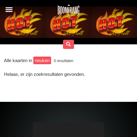
Alle kaarten in
neuken
0
resultaten
Helaas, er zijn zoekresultaten gevonden.