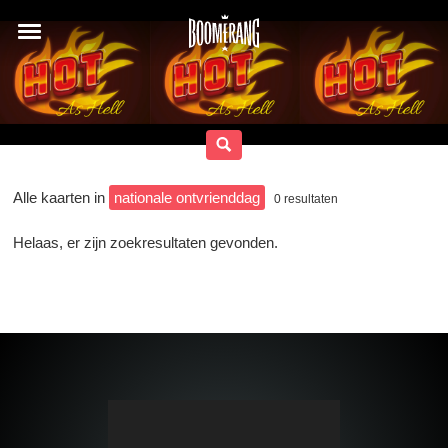
Alle kaarten in
nationale ontvrienddag
0
resultaten
Helaas, er zijn zoekresultaten gevonden.