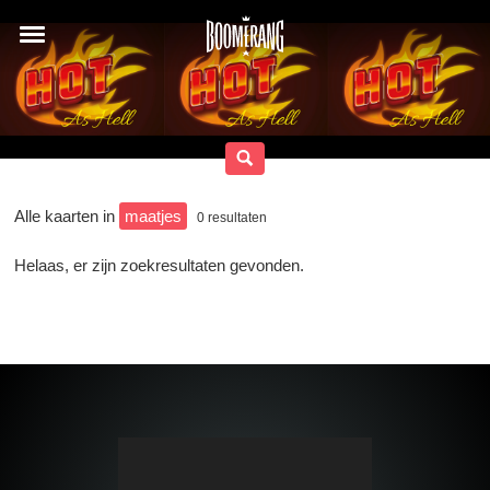
Alle kaarten in
maatjes
0
resultaten
Helaas, er zijn zoekresultaten gevonden.