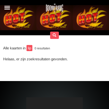
Alle kaarten in
lip
0
resultaten
Helaas, er zijn zoekresultaten gevonden.