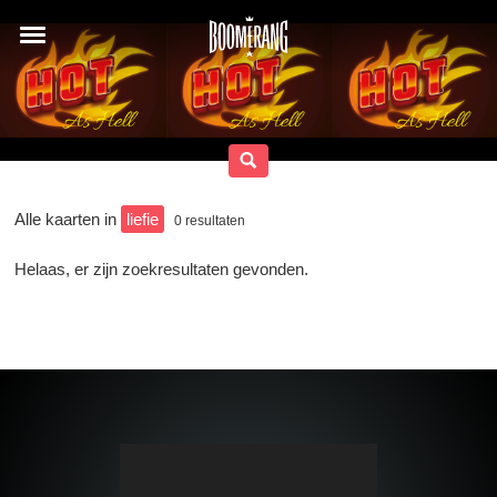
Alle kaarten in
liefie
0
resultaten
Helaas, er zijn zoekresultaten gevonden.