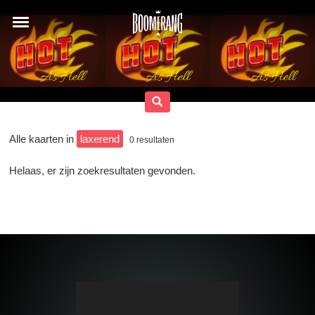
Alle kaarten in
laxerend
0
resultaten
Helaas, er zijn zoekresultaten gevonden.