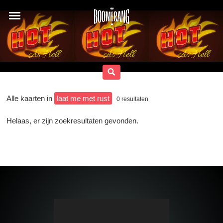
Alle kaarten in
laat me met rust
0
resultaten
Helaas, er zijn zoekresultaten gevonden.