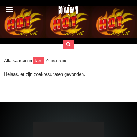
Alle kaarten in
kpn
0
resultaten
Helaas, er zijn zoekresultaten gevonden.