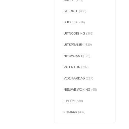
STERKTE
(483)
SUCCES
(216)
UITNODIGING
(361)
UITSPRAKEN
(639)
NIEUWJAAR
(128)
VALENTIJN
(237)
VERJAARDAG
(217)
NIEUWE WONING
(65)
LIEFDE
(889)
ZOMAAR
(437)