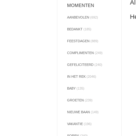
Al
MOMENTEN
He
AANBEVOLEN
(692)
BEDANKT
(185)
FEESTDAGEN
(889)
COMPLIMENTEN
(249)
GEFELICITEERD
(240)
IN HET REK
(2046)
BABY
(135)
GROETEN
(239)
NIEUWE BAAN
(149)
VAKANTIE
(196)
SORRY
(240)