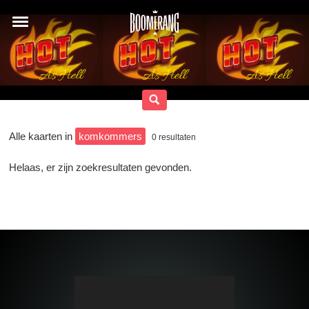
Alle kaarten in
komkommers
0
resultaten
Helaas, er zijn zoekresultaten gevonden.