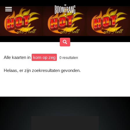
Alle kaarten in
kom op zeg
0
resultaten
Helaas, er zijn zoekresultaten gevonden.