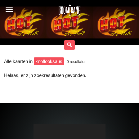
Alle kaarten in
knoflooksaus
0
resultaten
Helaas, er zijn zoekresultaten gevonden.