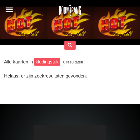
Alle kaarten in
kledingstuk
0
resultaten
Helaas, er zijn zoekresultaten gevonden.