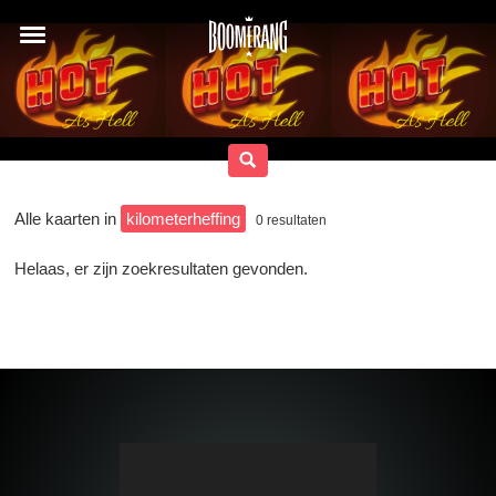
Alle kaarten in
kilometerheffing
0
resultaten
Helaas, er zijn zoekresultaten gevonden.