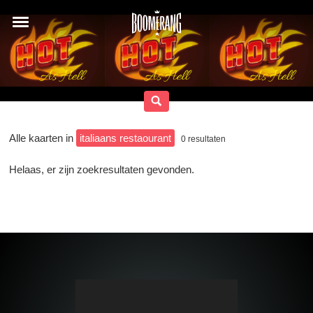
Alle kaarten in
italiaans restaourant
0
resultaten
Helaas, er zijn zoekresultaten gevonden.