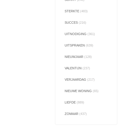
STERKTE
(483)
SUCCES
(216)
UITNODIGING
(361)
UITSPRAKEN
(639)
NIEUWJAAR
(128)
VALENTIJN
(237)
VERJAARDAG
(217)
NIEUWE WONING
(65)
LIEFDE
(889)
ZOMAAR
(437)