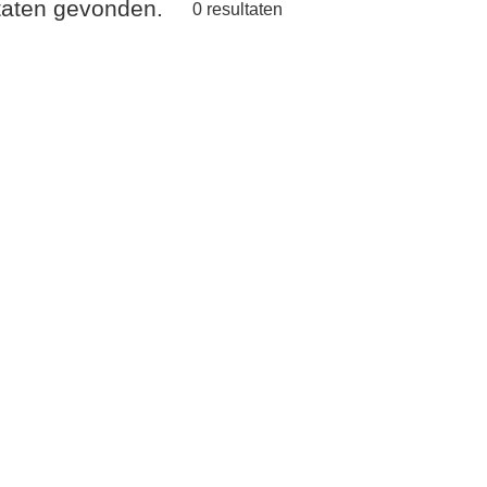
ltaten gevonden.
0
resultaten