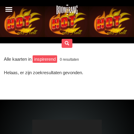
Alle kaarten in
inspirerend
0
resultaten
Helaas, er zijn zoekresultaten gevonden.