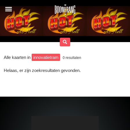
Alle kaarten in
innovatietram
0
resultaten
Helaas, er zijn zoekresultaten gevonden.