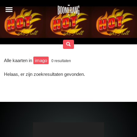
Alle kaarten in
imago
0
resultaten
Helaas, er zijn zoekresultaten gevonden.