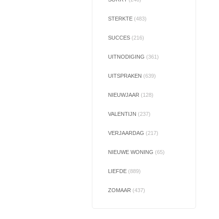
STERKTE
(483)
SUCCES
(216)
UITNODIGING
(361)
UITSPRAKEN
(639)
NIEUWJAAR
(128)
VALENTIJN
(237)
VERJAARDAG
(217)
NIEUWE WONING
(65)
LIEFDE
(889)
ZOMAAR
(437)