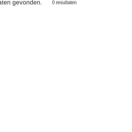
taten gevonden.
0
resultaten