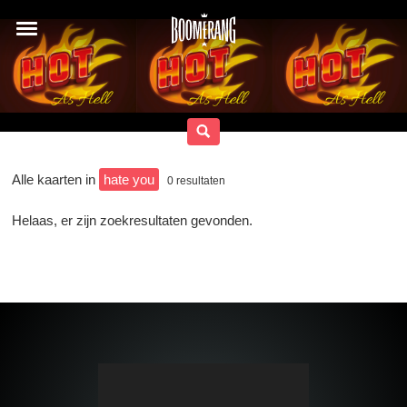
Alle kaarten in
hate you
0
resultaten
Helaas, er zijn zoekresultaten gevonden.