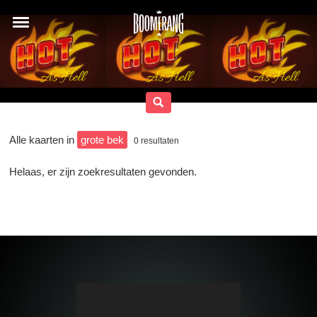
Alle kaarten in
grote bek
0
resultaten
Helaas, er zijn zoekresultaten gevonden.