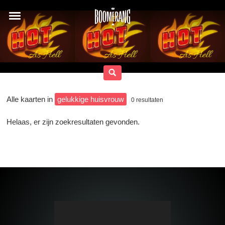
Alle kaarten in
gelukkige huisvrouw
0
resultaten
Helaas, er zijn zoekresultaten gevonden.