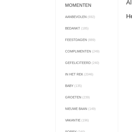
Al
MOMENTEN
He
AANBEVOLEN
(692)
BEDANKT
(185)
FEESTDAGEN
(889)
COMPLIMENTEN
(249)
GEFELICITEERD
(240)
IN HET REK
(2046)
BABY
(135)
GROETEN
(239)
NIEUWE BAAN
(149)
VAKANTIE
(196)
SORRY
(240)