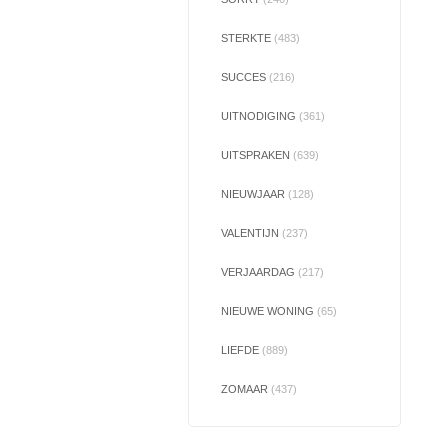
STERKTE
(483)
SUCCES
(216)
UITNODIGING
(361)
UITSPRAKEN
(639)
NIEUWJAAR
(128)
VALENTIJN
(237)
VERJAARDAG
(217)
NIEUWE WONING
(65)
LIEFDE
(889)
ZOMAAR
(437)