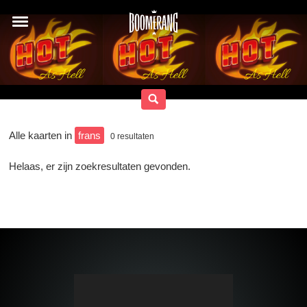
Alle kaarten in
frans
0
resultaten
Helaas, er zijn zoekresultaten gevonden.