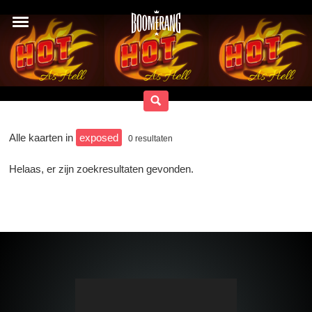
Alle kaarten in
exposed
0
resultaten
Helaas, er zijn zoekresultaten gevonden.