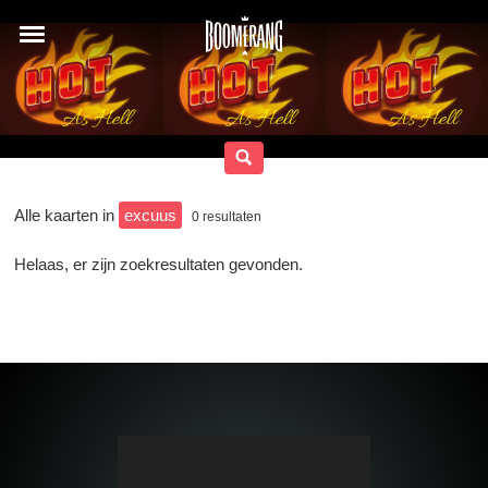
Alle kaarten in
excuus
0
resultaten
Helaas, er zijn zoekresultaten gevonden.