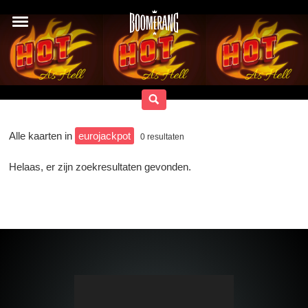
Alle kaarten in
eurojackpot
0
resultaten
Helaas, er zijn zoekresultaten gevonden.