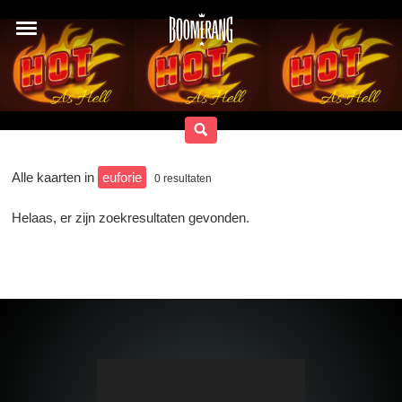
Alle kaarten in
euforie
0
resultaten
Helaas, er zijn zoekresultaten gevonden.