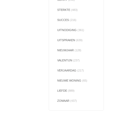
STERKTE
(483)
SUCCES
(216)
UITNODIGING
(361)
UITSPRAKEN
(639)
NIEUWJAAR
(128)
VALENTIJN
(237)
VERJAARDAG
(217)
NIEUWE WONING
(65)
LIEFDE
(889)
ZOMAAR
(437)