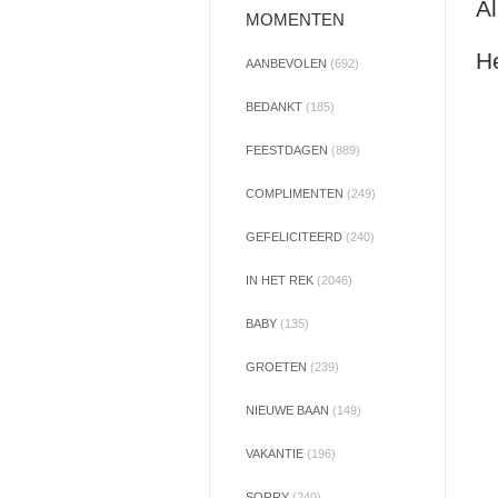
Al
MOMENTEN
He
AANBEVOLEN
(692)
BEDANKT
(185)
FEESTDAGEN
(889)
COMPLIMENTEN
(249)
GEFELICITEERD
(240)
IN HET REK
(2046)
BABY
(135)
GROETEN
(239)
NIEUWE BAAN
(149)
VAKANTIE
(196)
SORRY
(240)