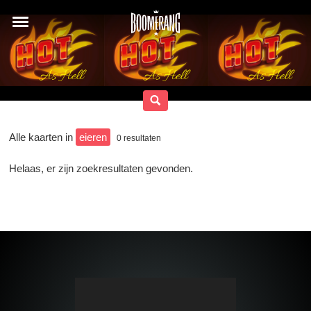
Alle kaarten in
eieren
0
resultaten
Helaas, er zijn zoekresultaten gevonden.