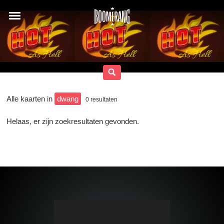
Alle kaarten in
dwang
0
resultaten
Helaas, er zijn zoekresultaten gevonden.