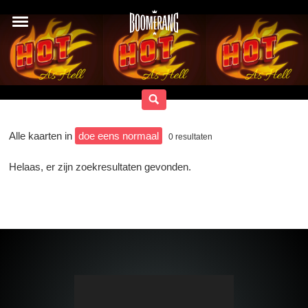
Alle kaarten in
doe eens normaal
0
resultaten
Helaas, er zijn zoekresultaten gevonden.