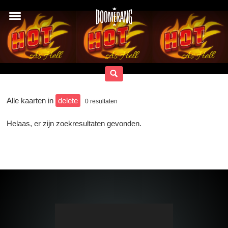
Alle kaarten in
delete
0
resultaten
Helaas, er zijn zoekresultaten gevonden.