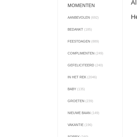
Al
MOMENTEN
He
AANBEVOLEN
(692)
BEDANKT
(185)
FEESTDAGEN
(889)
COMPLIMENTEN
(249)
GEFELICITEERD
(240)
IN HET REK
(2046)
BABY
(135)
GROETEN
(239)
NIEUWE BAAN
(149)
VAKANTIE
(196)
SORRY
(240)