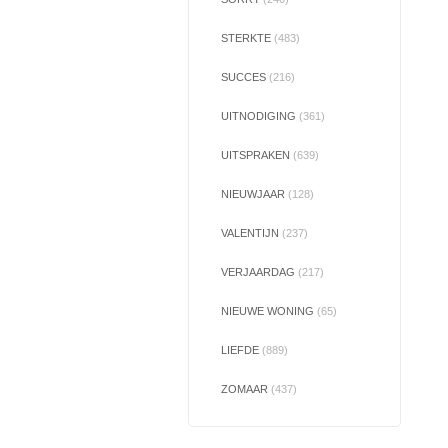
STERKTE
(483)
SUCCES
(216)
UITNODIGING
(361)
UITSPRAKEN
(639)
NIEUWJAAR
(128)
VALENTIJN
(237)
VERJAARDAG
(217)
NIEUWE WONING
(65)
LIEFDE
(889)
ZOMAAR
(437)