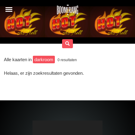
Alle kaarten in
darkroom
0
resultaten
Helaas, er zijn zoekresultaten gevonden.