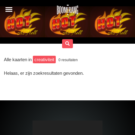
Alle kaarten in
creativiteit
0
resultaten
Helaas, er zijn zoekresultaten gevonden.