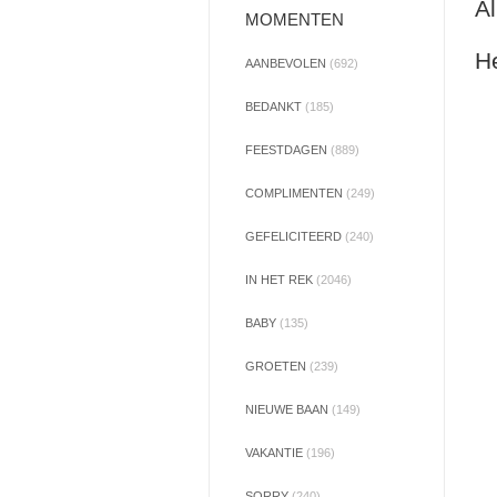
Al
MOMENTEN
He
AANBEVOLEN
(692)
BEDANKT
(185)
FEESTDAGEN
(889)
COMPLIMENTEN
(249)
GEFELICITEERD
(240)
IN HET REK
(2046)
BABY
(135)
GROETEN
(239)
NIEUWE BAAN
(149)
VAKANTIE
(196)
SORRY
(240)