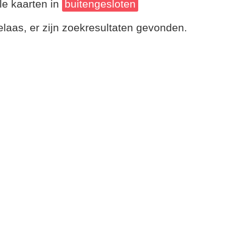
le kaarten in
buitengesloten
laas, er zijn zoekresultaten gevonden.