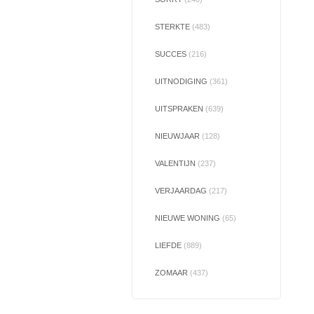
STERKTE
(483)
SUCCES
(216)
UITNODIGING
(361)
UITSPRAKEN
(639)
NIEUWJAAR
(128)
VALENTIJN
(237)
VERJAARDAG
(217)
NIEUWE WONING
(65)
LIEFDE
(889)
ZOMAAR
(437)