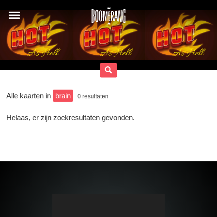
Alle kaarten in
brain
0
resultaten
Helaas, er zijn zoekresultaten gevonden.