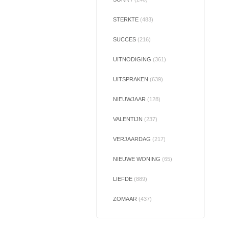
STERKTE
(483)
SUCCES
(216)
UITNODIGING
(361)
UITSPRAKEN
(639)
NIEUWJAAR
(128)
VALENTIJN
(237)
VERJAARDAG
(217)
NIEUWE WONING
(65)
LIEFDE
(889)
ZOMAAR
(437)