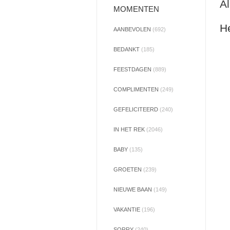
Al
MOMENTEN
He
AANBEVOLEN
(692)
BEDANKT
(185)
FEESTDAGEN
(889)
COMPLIMENTEN
(249)
GEFELICITEERD
(240)
IN HET REK
(2046)
BABY
(135)
GROETEN
(239)
NIEUWE BAAN
(149)
VAKANTIE
(196)
SORRY
(240)