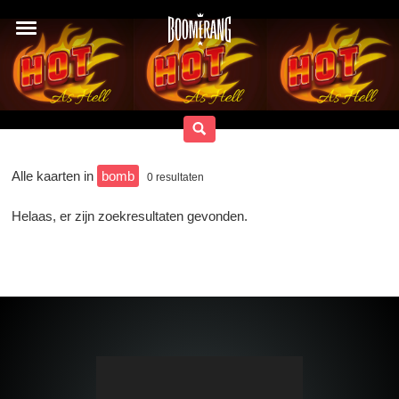
Alle kaarten in
bomb
0
resultaten
Helaas, er zijn zoekresultaten gevonden.