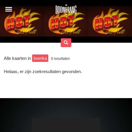
Alle kaarten in
boerka
0
resultaten
Helaas, er zijn zoekresultaten gevonden.